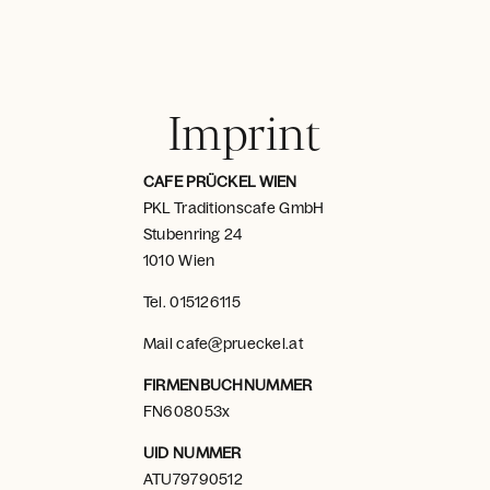
Imprint
CAFE PRÜCKEL WIEN
PKL Traditionscafe GmbH
Stubenring 24
1010 Wien
Tel.
015126115
Mail
cafe@prueckel.at
FIRMENBUCHNUMMER
FN608053x
UID NUMMER
ATU79790512